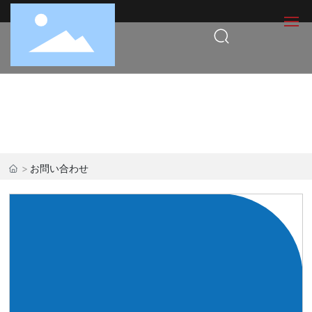
中文
English
한국어
トップページ
連絡先
日本語
Deutsch
会社
製品センター
お問い合わせ
ニュース情報
連絡先